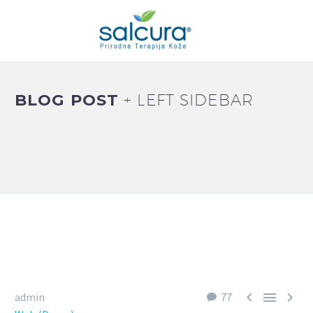
BLOG POST
+ LEFT SIDEBAR



admin
77